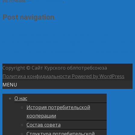
Источник —
Центросоюз
.
Post navigation
←
На Госуслугах доступны сервисы для помощи
жителям Курской области
В Курске родители детей из
приграничья будут освобождены от платы за детсады
→
Copyright © Сайт Курского облпотребсоюза
Политика конфидиальности
Powered by WordPress
MENU
О нас
История потребительской
кооперации
Состав совета
Структура потребительской