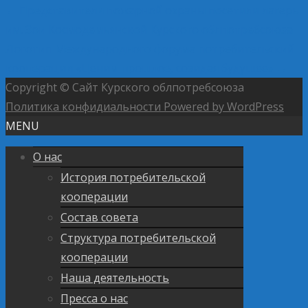
←
Представители пожарной охраны посетили лагерь
им. Зои Космодемьянской Курского облпотребсоюза
Логотип Международного форума потребительский
кооперации «Ценим прошлое, созидая будущее»
→
Copyright © Сайт Курского облпотребсоюза
Политика конфидиальности
Powered by WordPress
MENU
О нас
История потребительской
кооперации
Состав совета
Структура потребительской
кооперации
Наша деятельность
Пресса о нас