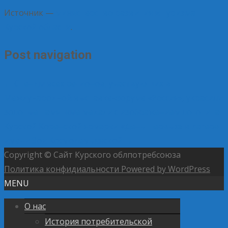
Источник —
министерство развития и туризма
Курской области
.
Post navigation
←
Стенды всех регионов, участвующих в
Международной выставке-форуме «Россия», украсили
золотые памятные медали с изображением логотипа
Курской Коренской ярмарки
«День Первых» в лагере
имени Зои Космодемьянской
→
Copyright © Сайт Курского облпотребсоюза
Политика конфидиальности
Powered by WordPress
MENU
О нас
История потребительской