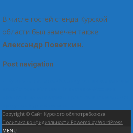
В числе гостей стенда Курской
области был замечен также
Александр Поветкин
.
Post navigation
←
Куряне на выставке «Россия» угостили все регионы
нашей страны яблоками
На выставке «Россия» в
пространстве «Универмаг» представлена имиджевая
продукция Курской области
→
Copyright © Сайт Курского облпотребсоюза
Политика конфидиальности
Powered by WordPress
MENU