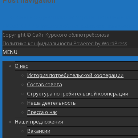
Post navigation
←
В СОВЕТЕ ФЕДЕРАЦИИ ОБСУДИЛИ ПРОБЛЕМЫ И П
ПРОДУКЦИИ
У Курского облпотребсоюза появилось 
Copyright © Сайт Курского облпотребсоюза
Политика конфидиальности
Powered by WordPress
MENU
О нас
История потребительской кооперации
Состав совета
Структура потребительской кооперации
Наша деятельность
Пресса о нас
Наши предложения
Вакансии