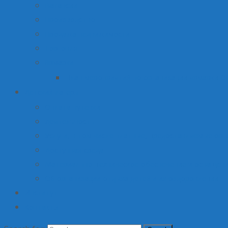
Вакансии
Производство
Продажа недвижимости
Торговля
Ярмарки
План мероприятий по организации ярмарки О
Детский лагерь
Оплата путевки
Деятельность
Услуги, в том числе платные, предоставляемые орг
Доступная среда
Материально-техническое обеспечение и оснащени
Об организации отдыха детей и их оздоровлении
Институт
Контакты