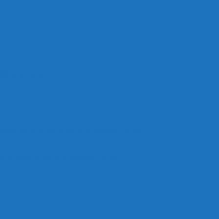
ОО «Рыльск»
анизации отдыха детей и их оздоровления
е отдыха детей и их оздоровление