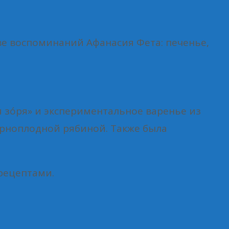
ве воспоминаний Афанасия Фета: печенье,
я зóря» и экспериментальное варенье из
ерноплодной рябиной. Также была
рецептами.