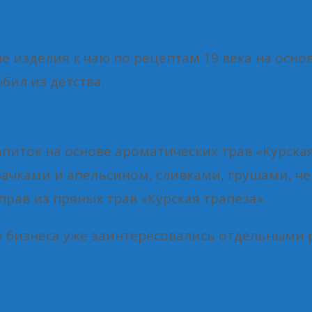
 изделия к чаю по рецептам 19 века на осно
бил из детства.
питок на основе ароматических трав «Курска
абачками и апельсином, сливками, грушами, ч
рав из пряных трав «Курская трапеза».
о бизнеса уже заинтересовались отдельными 