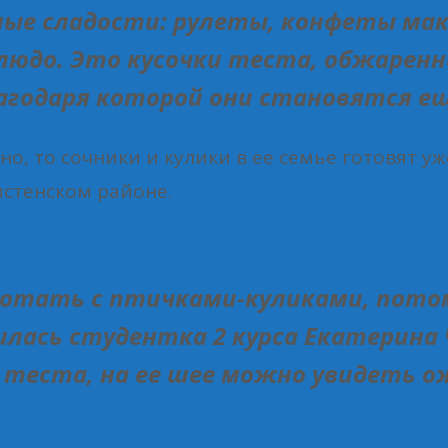
ные сладости: рулеты, конфеты мако
людо. Это кусочки теста, обжаренн
агодаря которой они становятся еще
но, то сочники и кулики в ее семье готовят 
истенском районе.
ботать с птичками-куликами, пото
лась студентка 2 курса Екатерина Ч
о теста, на ее шее можно увидеть о