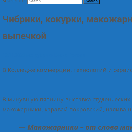
Search for:
Чибрики, кокурки, макожарн
выпечкой
12.11.2023
Без рубрики
Елена Рогова
В Колледже коммерции, технологий и серви
В минувшую пятницу выставка студенческих 
макожарники, каравай покровский, наливашн
—
Макожарники – от слова мак,