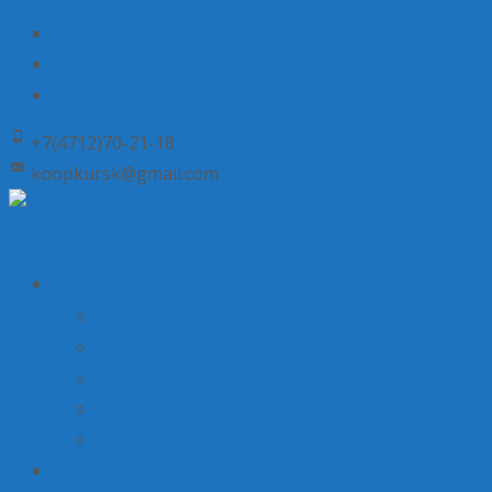
+7(4712)70-21-18
koopkursk@gmail.com
Skip to content
О нас
История потребительской кооперации
Состав совета
Структура потребительской кооперации
Наша деятельность
Пресса о нас
Наши предложения