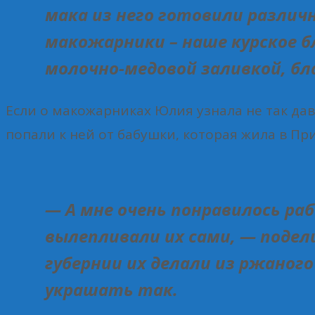
мака из него готовили различ
макожарники – наше курское б
молочно-медовой заливкой, бл
Если о макожарниках Юлия узнала не так дав
попали к ней от бабушки, которая жила в Пр
— А мне очень понравилось ра
вылепливали их сами, — подели
губернии их делали из ржаног
украшать так.