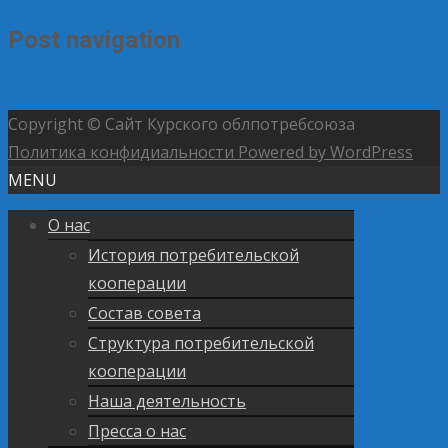
Post navigation
←
Чебуреку каждый рад
Когда и вкусно, и красиво!
→
Copyright © Сайт Курского облпотребсоюза
Политика конфидиальности
Powered by WordPress
MENU
О нас
История потребительской
кооперации
Состав совета
Структура потребительской
кооперации
Наша деятельность
Пресса о нас